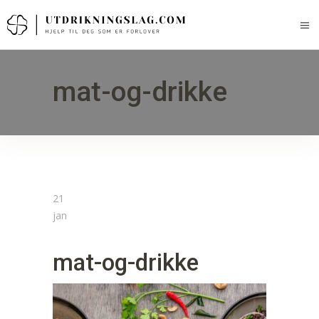
mat-og-drikke
21
jan
mat-og-drikke