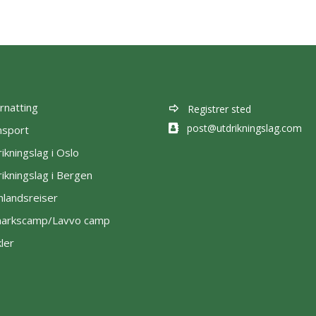
rnatting
Registrer sted
post@utdrikningslag.com
nsport
ikningslag i Oslo
ikningslag i Bergen
nlandsreiser
lmarkscamp/Lavvo camp
kler