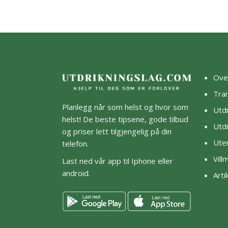
Ove
Tra
Planlegg når som helst og hvor som
Utdr
helst! De beste tipsene, gode tilbud
Utdr
og priser lett tilgjengelig på din
Ute
telefon.
Vil
Last ned vår app til Iphone eller
android.
Arti