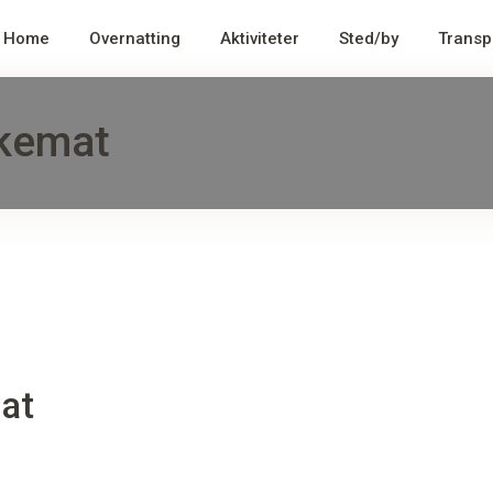
Home
Overnatting
Aktiviteter
Sted/by
Transp
ekemat
at