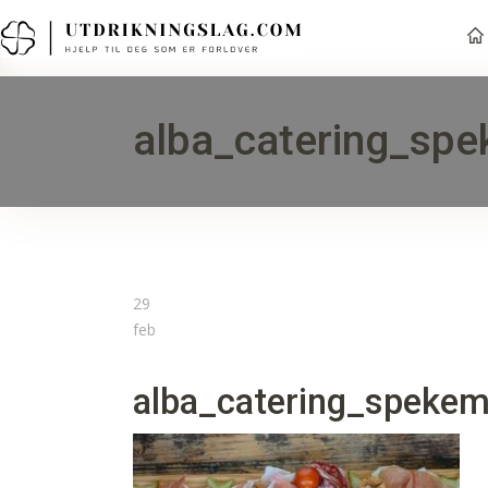
alba_catering_sp
29
feb
alba_catering_spekem