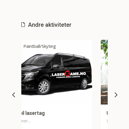
Andre aktiviteter
Action
Paintball/Skyting
Utendørs Lasertag
Les mer...