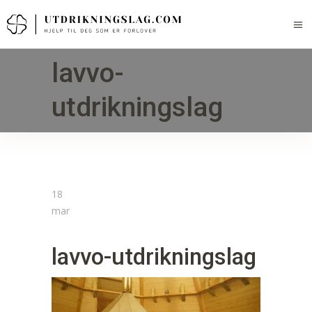
lavvo-
utdrikningslag
18
mar
lavvo-utdrikningslag