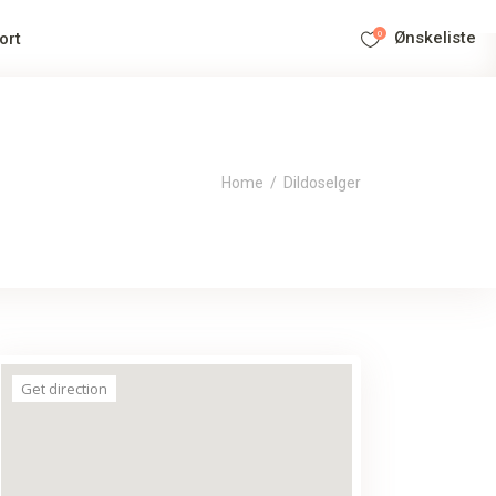
0
Ønskeliste
ort
Home
/
Dildoselger
Get direction