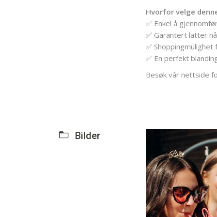
Hvorfor velge denne
✅ Enkel å gjennomføre
✅ Garantert latter n
✅ Shoppingmulighet f
✅ En perfekt blandin
Besøk vår nettside f
Bilder