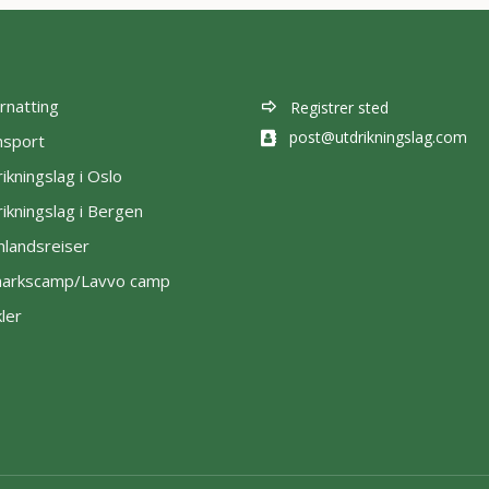
rnatting
Registrer sted
post@utdrikningslag.com
nsport
ikningslag i Oslo
ikningslag i Bergen
nlandsreiser
lmarkscamp/Lavvo camp
kler