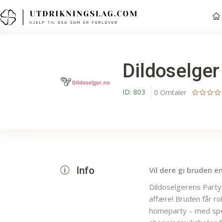
Dildoselger
ID:
803
0
Omtaler
Info
Vil dere gi bruden 
Dildoselgerens Party
affære! Bruden får ro
homeparty – med spe