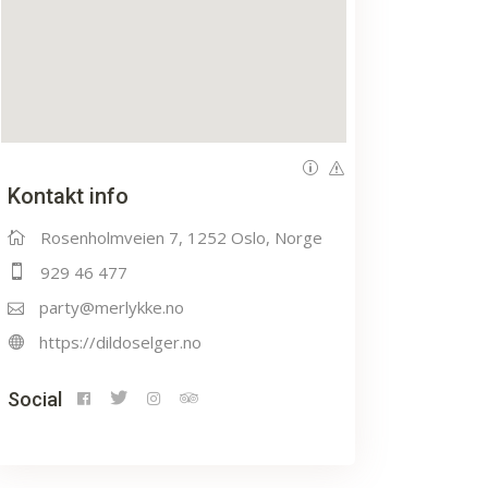
Kontakt info
Rosenholmveien 7, 1252 Oslo, Norge
929 46 477
party@merlykke.no
https://dildoselger.no
Social