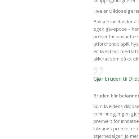
shoppingmuligheter f
Hva er Dildoselgere
Boksen inneholder alt
egen gavepose – henn
presentasjonshefte s
utfordrende spill, h
en kveld fylt med lat
akkurat som på et ek
Gjør bruden til Dild
Bruden blir belønnet
Som kveldens dildose
venninnegjengen gje
premiert for innsatse
luksuriøs premie, er d
stjerneselger! Jo mer