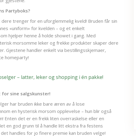
or gjestene.
ns Partyboks?
 dere trenger for en uforglemmelig kveld! Bruden får sin
es «uniform» for kvelden – og et enkelt
om hjelper henne å holde showet i gang. Med
ysterisk morsomme leker og frekke produkter skaper dere
ter. Gjestene handler enkelt via bestillingsskjemaer,
te homeparty!
oselger – latter, leker og shopping i én pakke!
 for sine salgskunster!
lger har bruden ikke bare æren av å lose
nnom en hysterisk morsom opplevelse – hun blir også
n! Enten det er en frekk liten overraskelse eller en
et en god grunn til å handle litt ekstra fra festens
 det handles for jo finere premie kan bruden velge!