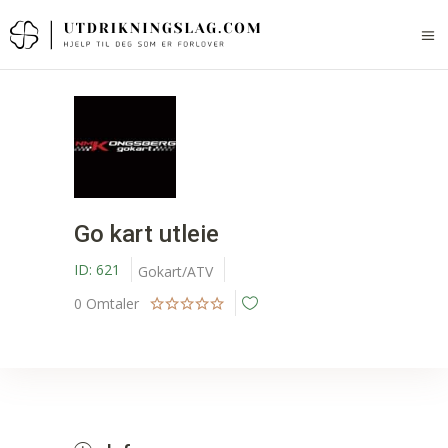
Go kart utleie
ID:
621
Gokart/ATV
0
Omtaler