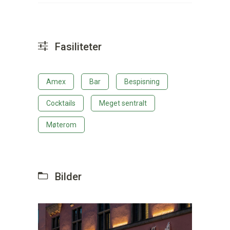
Fasiliteter
Amex
Bar
Bespisning
Cocktails
Meget sentralt
Møterom
Bilder