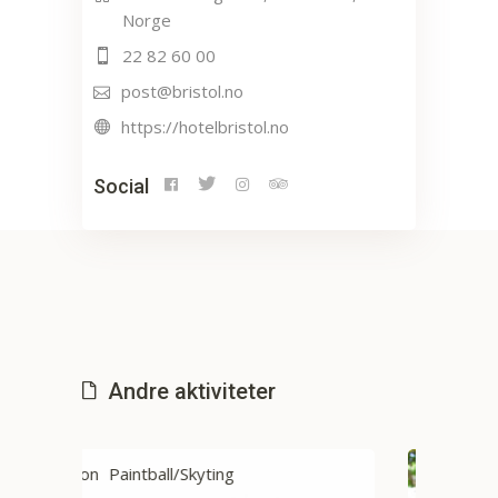
Norge
22 82 60 00
post@bristol.no
https://hotelbristol.no
Social
Andre aktiviteter
Action
Paintball/Skyting