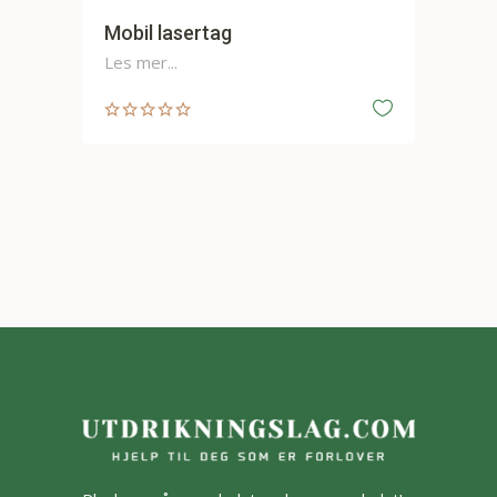
Mobil lasertag
Ut
Les mer...
Les