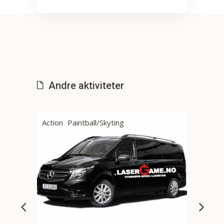
Andre aktiviteter
ldning
Action
Paintball/Skyting
Acti