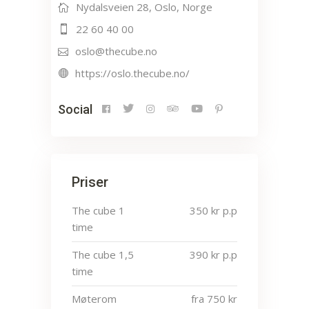
Nydalsveien 28, Oslo, Norge
22 60 40 00
oslo@thecube.no
https://oslo.thecube.no/
Social
Priser
The cube 1
350 kr p.p
time
The cube 1,5
390 kr p.p
time
Møterom
fra 750 kr