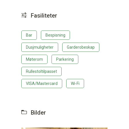
Fasiliteter
Bar
Bespisning
Dusjmuligheter
Garderobeskap
Møterom
Parkering
Rullestoltilpasset
VISA/Mastercard
Wi-Fi
Bilder