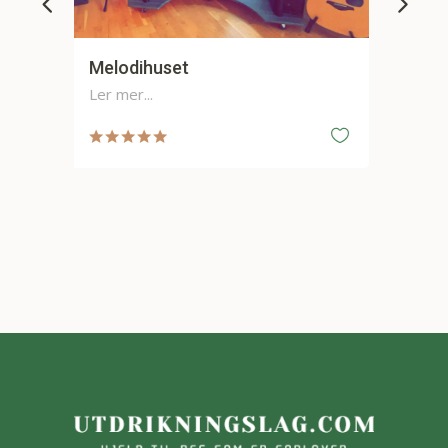
Franz Klammer
Keramikkverksted AS
Les mer...