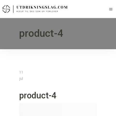
product-4
11
jul
product-4