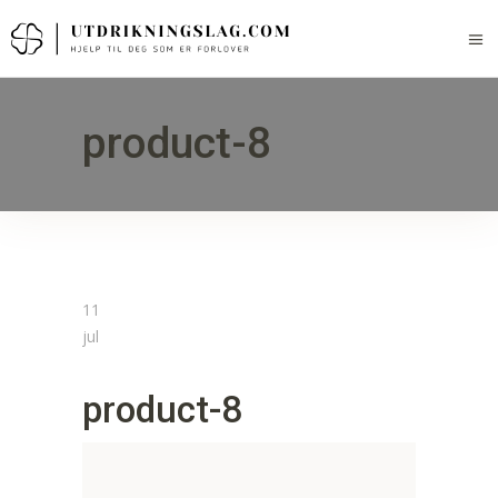
product-8
11
jul
product-8