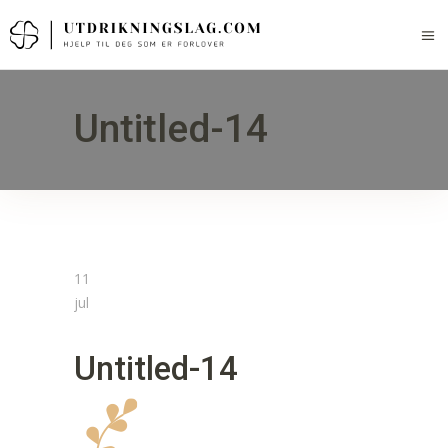
Untitled-14
11
jul
Untitled-14