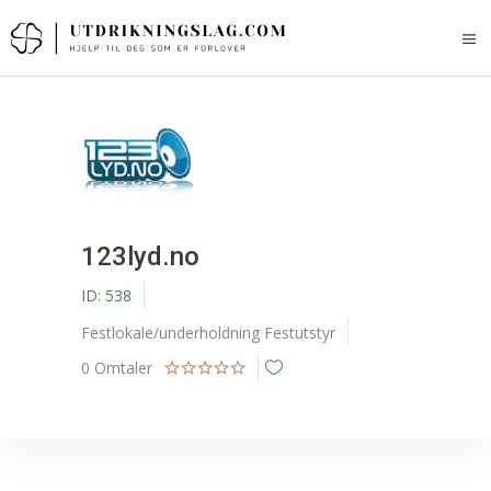
123lyd.no
ID:
538
Festlokale/underholdning
Festutstyr
0
Omtaler