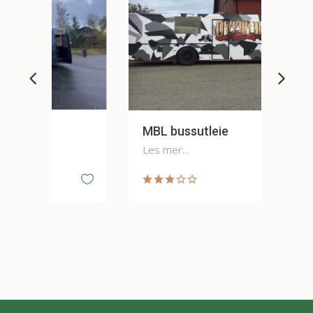
MBL bussutleie
Je
Les mer...
Les