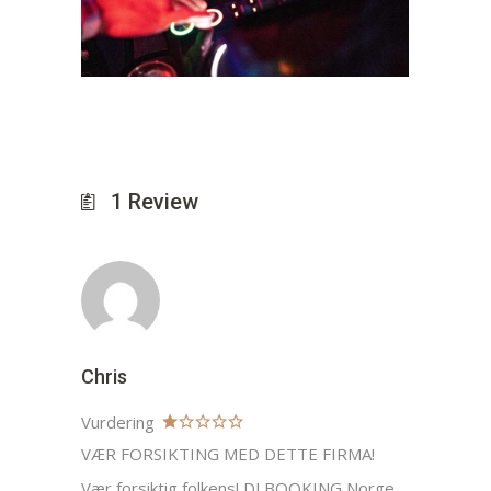
1
Review
Chris
Vurdering
VÆR FORSIKTING MED DETTE FIRMA!
Vær forsiktig folkens! DJ BOOKING Norge