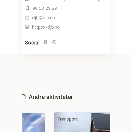
90 53 29 29
djb@djb.no
https://djb.no
Social
Andre aktiviteter
Transport
Tran