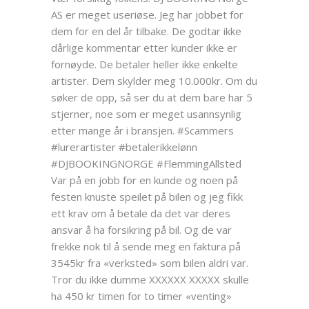
AS er meget useriøse. Jeg har jobbet for
dem for en del år tilbake. De godtar ikke
dårlige kommentar etter kunder ikke er
fornøyde. De betaler heller ikke enkelte
artister. Dem skylder meg 10.000kr. Om du
søker de opp, så ser du at dem bare har 5
stjerner, noe som er meget usannsynlig
etter mange år i bransjen. #Scammers
#lurerartister #betalerikkelønn
#DJBOOKINGNORGE #FlemmingAllsted
Var på en jobb for en kunde og noen på
festen knuste speilet på bilen og jeg fikk
ett krav om å betale da det var deres
ansvar å ha forsikring på bil. Og de var
frekke nok til å sende meg en faktura på
3545kr fra «verksted» som bilen aldri var.
Tror du ikke dumme XXXXXX XXXXX skulle
ha 450 kr timen for to timer «venting»