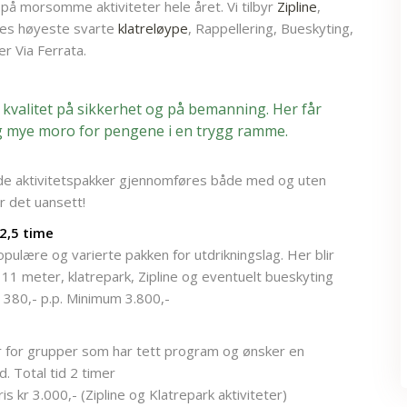
å morsomme aktiviteter hele året. Vi tilbyr
Zipline
,
es høyeste svarte
klatreløype
, Rappellering, Bueskyting,
er Via Ferrata.
 kvalitet på sikkerhet og på bemanning. Her får
g mye moro for pengene i en trygg ramme.
de aktivitetspakker gjennomføres både med og uten
r det uansett!
2,5 time
ulære og varierte pakken for utdrikningslag. Her blir
 11 meter, klatrepark, Zipline og eventuelt bueskyting
kr 380,- p.p. Minimum 3.800,-
 for grupper som har tett program og ønsker en
d. Total tid 2 timer
is kr 3.000,- (Zipline og Klatrepark aktiviteter)