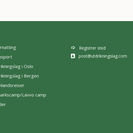
rnatting
Registrer sted
post@utdrikningslag.com
nsport
ikningslag i Oslo
ikningslag i Bergen
nlandsreiser
lmarkscamp/Lavvo camp
kler