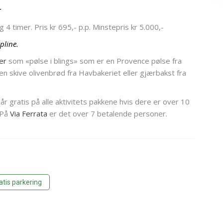
r
g 4 timer. Pris kr 695,- p.p. Minstepris kr 5.000,-
pline.
er
som «pølse i blings» som er en Provence pølse fra
en skive olivenbrød fra Havbakeriet eller gjærbakst fra
r gratis på alle aktivitets pakkene hvis dere er over 10
 På
Via Ferrata
er det over 7 betalende personer.
atis parkering