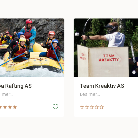
am Kreaktiv AS
MS Brekke
s mer...
Les mer...