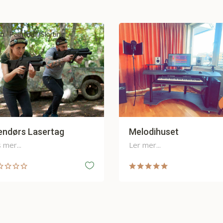
Drink/mat kurs
Festlokale/underholdning
lodihuset
Franz Klammer
Keramikkverksted AS
 mer...
Les mer...