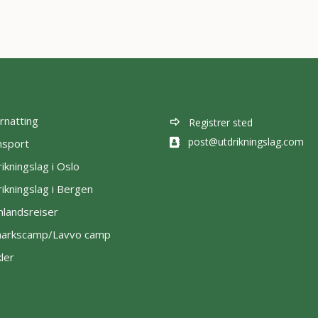
rnatting
Registrer sted
post@utdrikningslag.com
nsport
ikningslag i Oslo
ikningslag i Bergen
nlandsreiser
lmarkscamp/Lavvo camp
kler