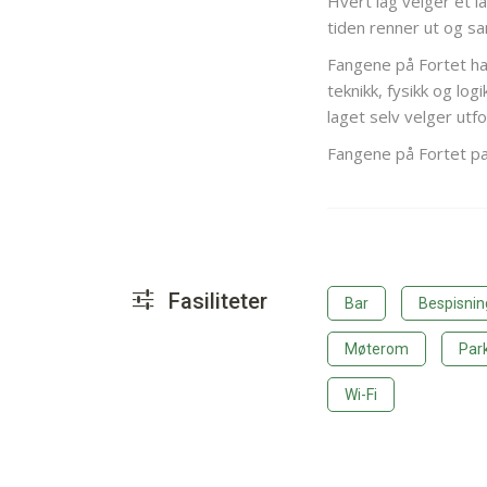
Hvert lag velger et l
tiden renner ut og s
Fangene på Fortet ha
teknikk, fysikk og log
laget selv velger utf
Fangene på Fortet pa
Fasiliteter
Bar
Bespisnin
Møterom
Par
Wi-Fi