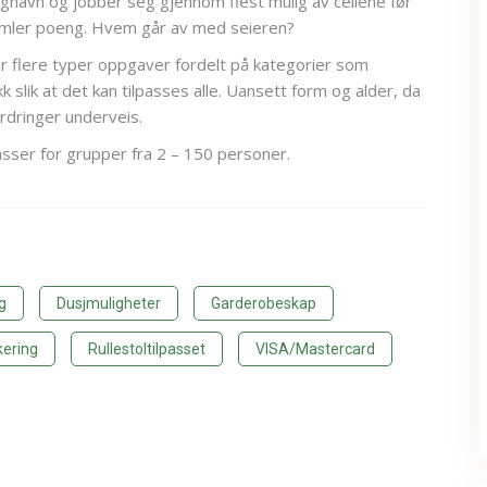
agnavn og jobber seg gjennom flest mulig av cellene før
amler poeng. Hvem går av med seieren?
r flere typer oppgaver fordelt på kategorier som
ikk slik at det kan tilpasses alle. Uansett form og alder, da
ordringer underveis.
sser for grupper fra 2 – 150 personer.
g
Dusjmuligheter
Garderobeskap
kering
Rullestoltilpasset
VISA/Mastercard