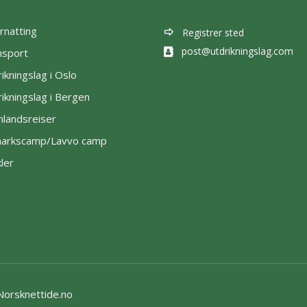
rnatting
Registrer sted
post@utdrikningslag.com
nsport
ikningslag i Oslo
ikningslag i Bergen
nlandsreiser
lmarkscamp/Lavvo camp
kler
Norsknettide.no