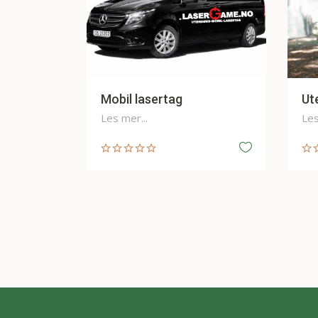
Utendørs Lasertag
Fr
Ke
Les mer...
Les