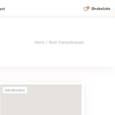
0
Ønskeliste
ort
Home
/
Rush Trampolinepark
Get direction