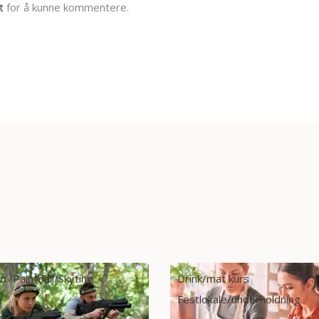
t
for å kunne kommentere.
k/mat kurs
Action
RIB/rafting/vannspo
lokale/underholdning