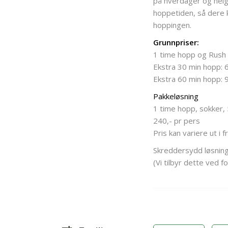
på hverdager og helg. 
hoppetiden, så dere 
hoppingen.
Grunnpriser:
1 time hopp og Rush 
Ekstra 30 min hopp: 6
Ekstra 60 min hopp: 9
Pakkeløsning
1 time hopp, sokker, 
240,- pr pers
Pris kan variere ut i f
Skreddersydd løsning
(Vi tilbyr dette ved fo