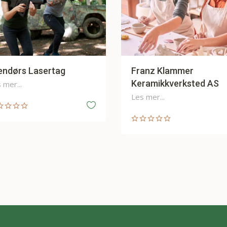
anz Klammer
Sjoa Rafting AS
ramikkverksted AS
Les mer...
 mer...