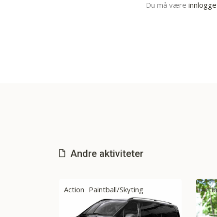
Du må være
innlogge
Andre aktiviteter
ing
Action
Paintball/Skyting
Drin
Fest