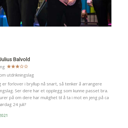
ulius Balvold
ing
om utdrikningslag
g er forlover i bryllup nå snart, så tenker å arrangere
ingslag. Ser dere har et opplegg som kunne passet bra.
lurer på om dere har mulighet til å ta i mot en jeng på ca
lørdag 24 juli?
 2021