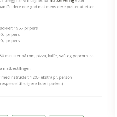
I tillegg har vi mulighet for
matservering
etter
kan få i dere noe god mat mens dere puster ut etter
sokker: 195,- pr pers
0,- pr pers
0,- pr pers
50 minutter på rom, pizza, kaffe, saft og popcorn: ca
ra matbestillingen.
 med instruktør: 120,- ekstra pr. person
respørsel til roligere tider i parken)