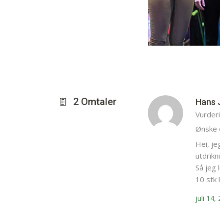
2
Omtaler
Hans J
Vurder
Ønske 
Hei, je
utdrikn
Så jeg 
10 stk 
juli 14,