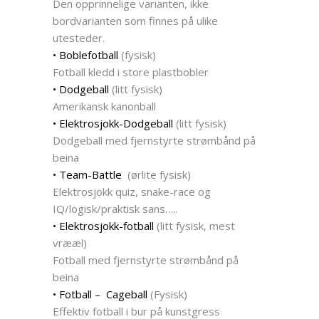
Den opprinnelige varianten, ikke
bordvarianten som finnes på ulike
utesteder.
• Boblefotball
(fysisk)
Fotball kledd i store plastbobler
• Dodgeball
(litt fysisk)
Amerikansk kanonball
• Elektrosjokk-Dodgeball
(litt fysisk)
Dodgeball med fjernstyrte strømbånd på
beina
• Team-Battle
(ørlite fysisk)
Elektrosjokk quiz, snake-race og
IQ/logisk/praktisk sans…..
• Elektrosjokk-fotball
(litt fysisk, mest
vrææl)
Fotball med fjernstyrte strømbånd på
beina
• Fotball – Cageball
(Fysisk)
Effektiv fotball i bur på kunstgress