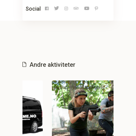
Social
Andre aktiviteter
Action
Paintball/Skyting
Drin