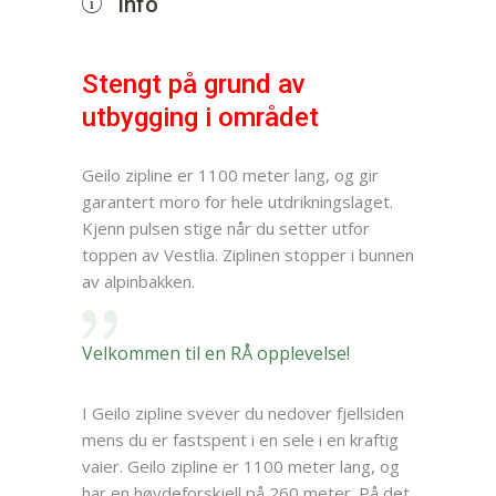
Info
Stengt på grund av
utbygging i området
Geilo zipline er 1100 meter lang, og gir
garantert moro for hele utdrikningslaget.
Kjenn pulsen stige når du setter utfor
toppen av Vestlia. Ziplinen stopper i bunnen
av alpinbakken.
Velkommen til en RÅ opplevelse!
I Geilo zipline svever du nedover fjellsiden
mens du er fastspent i en sele i en kraftig
vaier. Geilo zipline er 1100 meter lang, og
har en høydeforskjell på 260 meter. På det